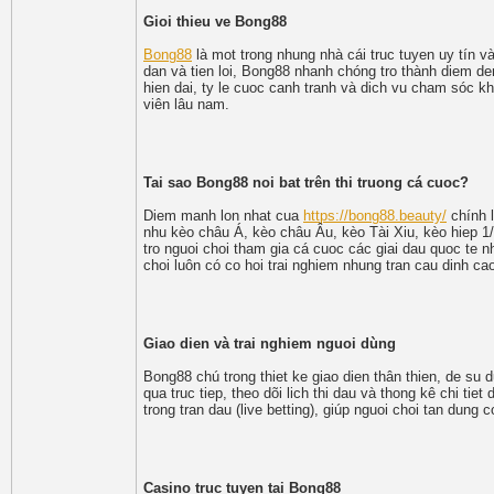
Gioi thieu ve Bong88
Bong88
là mot trong nhung nhà cái truc tuyen uy tín v
dan và tien loi, Bong88 nhanh chóng tro thành diem de
hien dai, ty le cuoc canh tranh và dich vu cham sóc 
viên lâu nam.
Tai sao Bong88 noi bat trên thi truong cá cuoc?
Diem manh lon nhat cua
https://bong88.beauty/
chính l
nhu kèo châu Á, kèo châu Âu, kèo Tài Xiu, kèo hiep 1/
tro nguoi choi tham gia cá cuoc các giai dau quoc te
choi luôn có co hoi trai nghiem nhung tran cau dinh cao
Giao dien và trai nghiem nguoi dùng
Bong88 chú trong thiet ke giao dien thân thien, de su 
qua truc tiep, theo dõi lich thi dau và thong kê chi ti
trong tran dau (live betting), giúp nguoi choi tan dung 
Casino truc tuyen tai Bong88