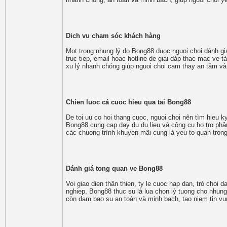
Dich vu cham sóc khách hàng
Mot trong nhung lý do Bong88 duoc nguoi choi dánh giá
truc tiep, email hoac hotline de giai dáp thac mac ve tà
xu lý nhanh chóng giúp nguoi choi cam thay an tâm và 
Chien luoc cá cuoc hieu qua tai Bong88
De toi uu co hoi thang cuoc, nguoi choi nên tìm hieu k
Bong88 cung cap day du du lieu và công cu ho tro phân
các chuong trình khuyen mãi cung là yeu to quan tron
Dánh giá tong quan ve Bong88
Voi giao dien thân thien, ty le cuoc hap dan, trò choi
nghiep, Bong88 thuc su là lua chon lý tuong cho nhung 
còn dam bao su an toàn và minh bach, tao niem tin vu