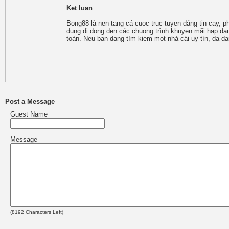
Ket luan
Bong88 là nen tang cá cuoc truc tuyen dáng tin cay, p
dung di dong den các chuong trình khuyen mãi hap dan,
toàn. Neu ban dang tìm kiem mot nhà cái uy tín, da da
Post a Message
Guest Name
Message
(
8192
Characters Left)