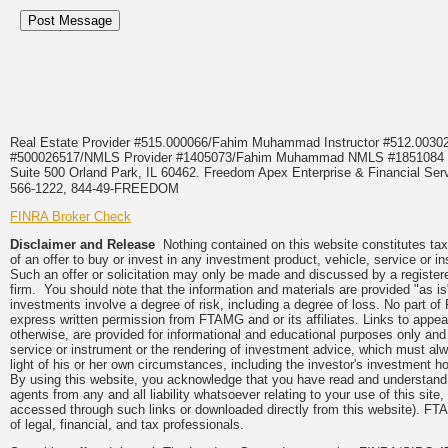
Real Estate Provider #515.000066/Fahim Muhammad Instructor #512.0
#500026517/NMLS Provider #1405073/Fahim Muhammad NMLS #18510
Suite 500 Orland Park, IL 60462. Freedom Apex Enterprise & Financial Serv
566-1222, 844-49-FREEDOM
FINRA Broker Check
Disclaimer and Release
Nothing contained on this website constitutes tax, 
of an offer to buy or invest in any investment product, vehicle, service or 
Such an offer or solicitation may only be made and discussed by a registere
firm. You should note that the information and materials are provided "as is
investments involve a degree of risk, including a degree of loss. No part of
express written permission from FTAMG and or its affiliates. Links to app
otherwise, are provided for informational and educational purposes only an
service or instrument or the rendering of investment advice, which must alwa
light of his or her own circumstances, including the investor's investment hor
By using this website, you acknowledge that you have read and understand 
agents from any and all liability whatsoever relating to your use of this sit
accessed through such links or downloaded directly from this website). FTA
of legal, financial, and tax professionals.