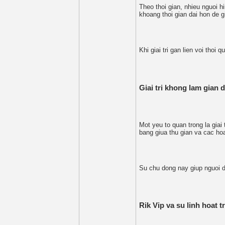
Theo thoi gian, nhieu nguoi hi
khoang thoi gian dai hon de gia
Khi giai tri gan lien voi thoi
Giai tri khong lam gian 
Mot yeu to quan trong la giai 
bang giua thu gian va cac ho
Su chu dong nay giup nguoi du
Rik Vip va su linh hoat 