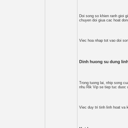
Doi song so khien ranh gioi g
chuyen doi giua cac hoat don
Viec hoa nhap tot vao doi song
Dinh huong su dung linh
Trong tuong lai, nhip song cu
nhu Rik Vip se tiep tuc duoc 
Viec duy tri tinh linh hoat va