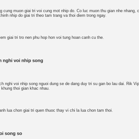
g cung muon giai tri voi cung mot nhip do. Co luc muon thu gian nhe nhang, c
inh nhip do giai tri theo tam trang va thoi diem trong ngay.
iem giai tri tro nen phu hop hon voi tung hoan canh cu the.
ch nghi voi nhip song
h nghi voi nhip song nguoi dung se de dang duy tri su gan bo lau dai. Rik Vi
 khung thoi gian khac nhau.
anh lua chon giai tri quen thuoc thay vi chi la lua chon tam thoi.
oi song so