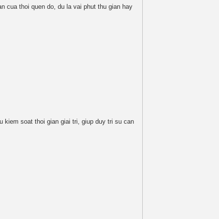
an cua thoi quen do, du la vai phut thu gian hay
kiem soat thoi gian giai tri, giup duy tri su can