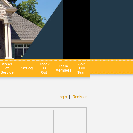
Areas
Check
Join
Team
of
Catalog
Us
Our
Members
Service
Out
Team
Login
|
Register