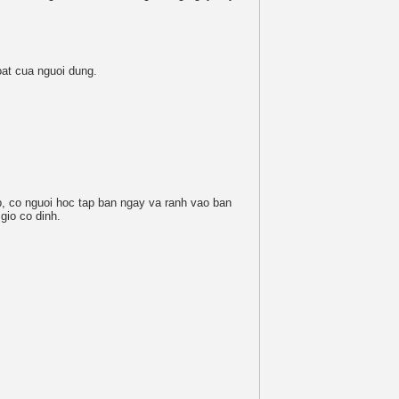
oat cua nguoi dung.
ip, co nguoi hoc tap ban ngay va ranh vao ban
gio co dinh.