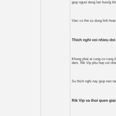
giup nguoi dung tan huong tho
Viec co the su dung linh hoat
Thich nghi voi nhieu doi
Khong phai ai cung co cung li
dem. Rik Vip phu hop voi nhi
Su thich nghi nay giup nen t
Rik Vip va thoi quen giai