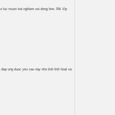
o luc muon trai nghiem soi dong hon. Rik Vip
p dap ung duoc yeu cau nay nho tinh linh hoat va