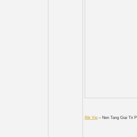
Rik Vip
– Nen Tang Giai Tri 