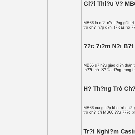
Gi?i Thi?u V? MB
MB66 là m?t n?n t?ng gi?i trí
trò ch?i h?p d?n, t? casino ??
??c ?i?m N?i B?
MB66 s? h?u giao di?n thân t
m??t mà. S? ?a d?ng trong tr
H? Th?ng Trò Ch?
MB66 cung c?p kho trò ch?i p
trò ch?i t?i MB66 ??u ???c p
Tr?i Nghi?m Casi