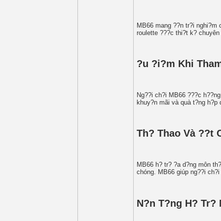
MB66 mang ??n tr?i nghi?m cas
roulette ???c thi?t k? chuyên
?u ?i?m Khi Tha
Ng??i ch?i MB66 ???c h??ng 
khuy?n mãi và quà t?ng h?p d?
Th? Thao Và ??t 
MB66 h? tr? ?a d?ng môn th? 
chóng. MB66 giúp ng??i ch?i t
N?n T?ng H? Tr?