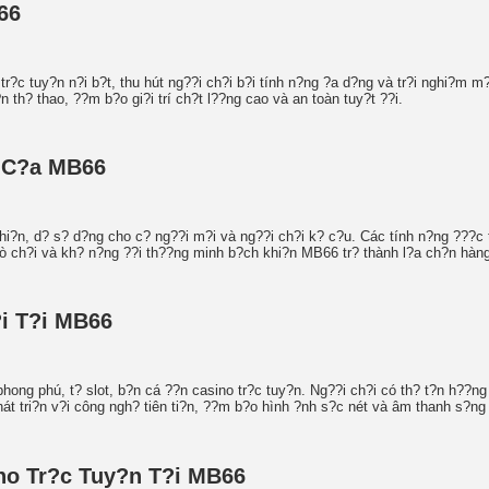
66
 tr?c tuy?n n?i b?t, thu hút ng??i ch?i b?i tính n?ng ?a d?ng và tr?i nghi?m 
n th? thao, ??m b?o gi?i trí ch?t l??ng cao và an toàn tuy?t ??i.
t C?a MB66
hi?n, d? s? d?ng cho c? ng??i m?i và ng??i ch?i k? c?u. Các tính n?ng ???c 
ò ch?i và kh? n?ng ??i th??ng minh b?ch khi?n MB66 tr? thành l?a ch?n hàn
i T?i MB66
hong phú, t? slot, b?n cá ??n casino tr?c tuy?n. Ng??i ch?i có th? t?n h??n
hát tri?n v?i công ngh? tiên ti?n, ??m b?o hình ?nh s?c nét và âm thanh s?ng
no Tr?c Tuy?n T?i MB66