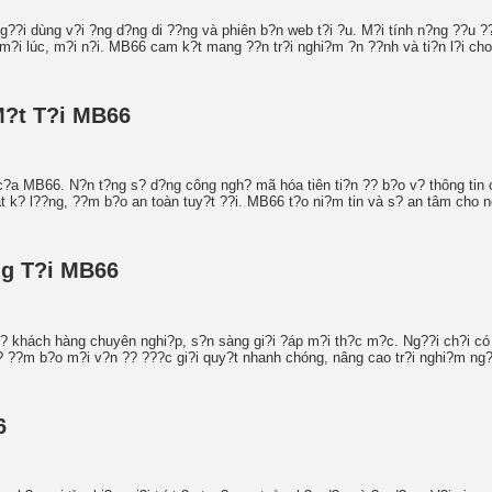
??i dùng v?i ?ng d?ng di ??ng và phiên b?n web t?i ?u. M?i tính n?ng ??u ??
 m?i lúc, m?i n?i. MB66 cam k?t mang ??n tr?i nghi?m ?n ??nh và ti?n l?i cho
M?t T?i MB66
c?a MB66. N?n t?ng s? d?ng công ngh? mã hóa tiên ti?n ?? b?o v? thông tin 
át k? l??ng, ??m b?o an toàn tuy?t ??i. MB66 t?o ni?m tin và s? an tâm cho n
ng T?i MB66
 khách hàng chuyên nghi?p, s?n sàng gi?i ?áp m?i th?c m?c. Ng??i ch?i có th?
? ??m b?o m?i v?n ?? ???c gi?i quy?t nhanh chóng, nâng cao tr?i nghi?m ng?
6