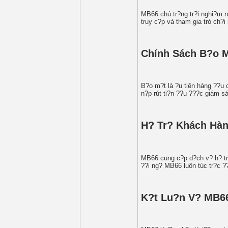
MB66 chú tr?ng tr?i nghi?m ng
truy c?p và tham gia trò ch?i
Chính Sách B?o 
B?o m?t là ?u tiên hàng ??u 
n?p rút ti?n ??u ???c giám s
H? Tr? Khách Hà
MB66 cung c?p d?ch v? h? tr?
??i ng? MB66 luôn túc tr?c ?
K?t Lu?n V? MB6