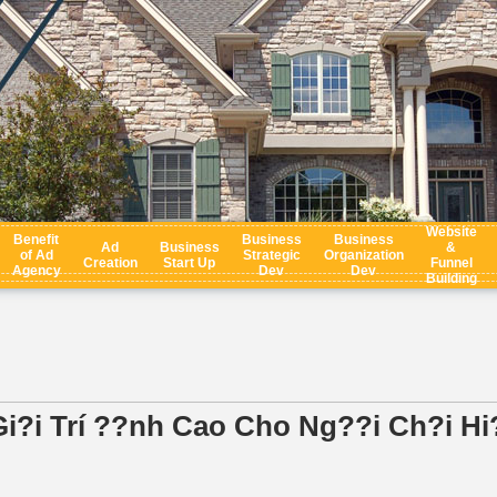
Website
Benefit
Business
Business
Ad
Business
&
of Ad
Strategic
Organization
Creation
Start Up
Funnel
Agency
Dev
Dev
Building
i?i Trí ??nh Cao Cho Ng??i Ch?i Hi