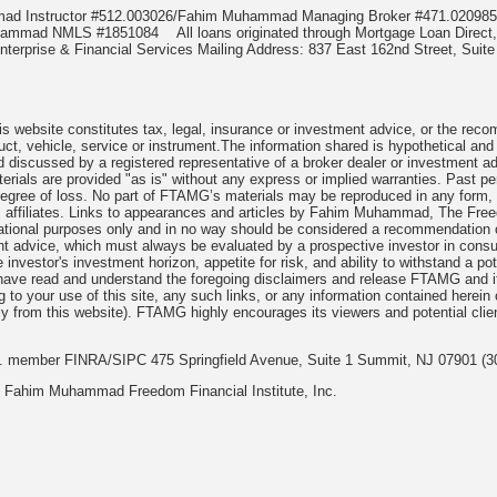
mmad Instructor #512.003026/Fahim Muhammad Managing Broker #471.020
Muhammad NMLS #1851084
All loans originated through Mortgage Loan Di
terprise & Financial Services Mailing Address: 837 East 162nd Street, Suite
 website constitutes tax, legal, insurance or investment advice, or the recomme
uct, vehicle, service or instrument.The information shared is hypothetical and
 discussed by a registered representative of a broker dealer or investment ad
rials are provided "as is" without any express or implied warranties. Past per
degree of loss. No part of FTAMG’s materials may be reproduced in any form, or
 affiliates. Links to appearances and articles by Fahim Muhammad, The Freed
cational purposes only and in no way should be considered a recommendation o
nt advice, which must always be evaluated by a prospective investor in consult
 investor's investment horizon, appetite for risk, and ability to withstand a po
have read and understand the foregoing disclaimers and release FTAMG and it
ng to your use of this site, any such links, or any information contained herei
y from this website). FTAMG highly encourages its viewers and potential clie
nc. member FINRA/SIPC 475 Springfield Avenue, Suite 1 Summit, NJ 07901 (3
 Fahim Muhammad Freedom Financial Institute, Inc.