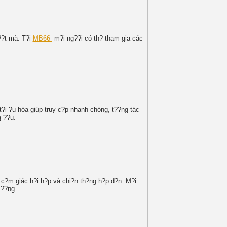
m??t mà. T?i
MB66
m?i ng??i có th? tham gia các
t?i ?u hóa giúp truy c?p nhanh chóng, t??ng tác
g ??u.
g c?m giác h?i h?p và chi?n th?ng h?p d?n. M?i
 ??ng.