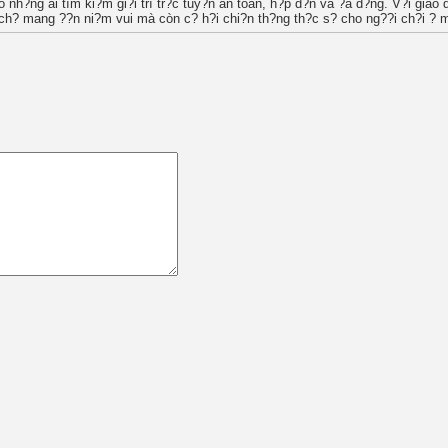
 nh?ng ai tìm ki?m gi?i trí tr?c tuy?n an toàn, h?p d?n và ?a d?ng. V?i giao d
h? mang ??n ni?m vui mà còn c? h?i chi?n th?ng th?c s? cho ng??i ch?i ? m