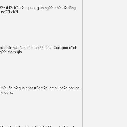
?c thi?t k? tr?c quan, giúp ng??i ch?i d? dàng
 ng??i ch?i.
cá nhân và tài kho?n ng??i ch?i. Các giao d?ch
g??i tham gia.
 liên h? qua chat tr?c ti?p, email ho?c hotline.
?i dùng.