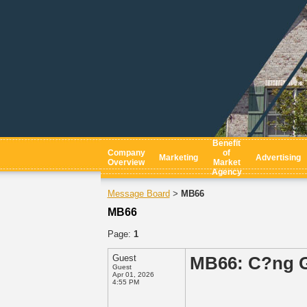
Benefit
Company
of
Marketing
Advertising
Overview
Market
Agency
Message Board
MB66
>
MB66
Page:
1
Guest
MB66: C?ng G
Guest
Apr 01, 2026
4:55 PM