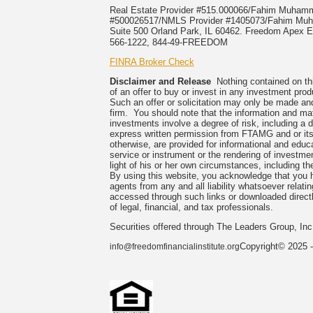
Real Estate Provider #515.000066/Fahim Muha
#500026517/NMLS Provider #1405073/Fahim 
Suite 500 Orland Park, IL 60462. Freedom Apex En
566-1222, 844-49-FREEDOM
FINRA Broker Check
Disclaimer and Release
Nothing contained on this
of an offer to buy or invest in any investment prod
Such an offer or solicitation may only be made and
firm. You should note that the information and mate
investments involve a degree of risk, including a 
express written permission from FTAMG and or its
otherwise, are provided for informational and edu
service or instrument or the rendering of investme
light of his or her own circumstances, including the
By using this website, you acknowledge that you 
agents from any and all liability whatsoever relati
accessed through such links or downloaded directl
of legal, financial, and tax professionals.
Securities offered through The Leaders Group, I
Copyright© 2025 -
info@freedomfinancialinstitute.org