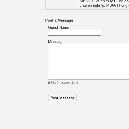
MB66 là l?a ch?n lý t??ng cho
chuyên nghi?p, MB66 không c
Post a Message
Guest Name
Message
(
8192
Characters Left)