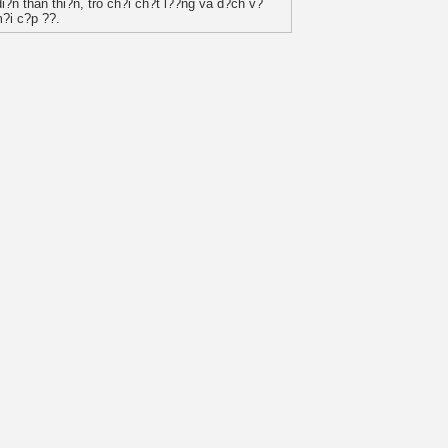
i?n thân thi?n, trò ch?i ch?t l??ng và d?ch v?
?i c?p ??.