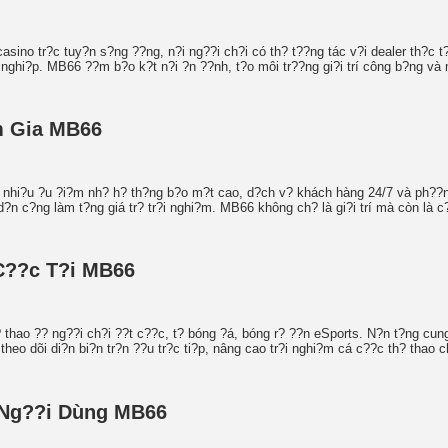
ino tr?c tuy?n s?ng ??ng, n?i ng??i ch?i có th? t??ng tác v?i dealer th?c t?
 nghi?p. MB66 ??m b?o k?t n?i ?n ??nh, t?o môi tr??ng gi?i trí công b?ng và 
m Gia MB66
nhi?u ?u ?i?m nh? h? th?ng b?o m?t cao, d?ch v? khách hàng 24/7 và ph??n
n c?ng làm t?ng giá tr? tr?i nghi?m. MB66 không ch? là gi?i trí mà còn là c?
C??c T?i MB66
thao ?? ng??i ch?i ??t c??c, t? bóng ?á, bóng r? ??n eSports. N?n t?ng cun
heo dõi di?n bi?n tr?n ??u tr?c ti?p, nâng cao tr?i nghi?m cá c??c th? thao 
 Ng??i Dùng MB66