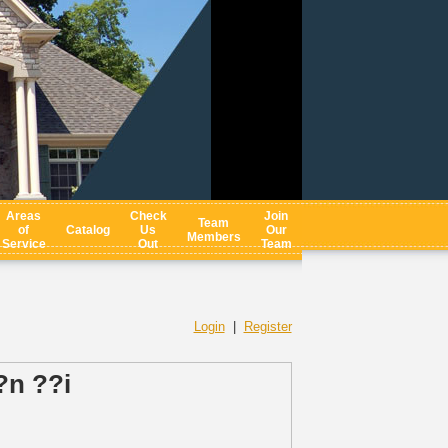
Areas
Check
Join
Team
of
Catalog
Us
Our
Members
Service
Out
Team
Login
|
Register
?n ??i