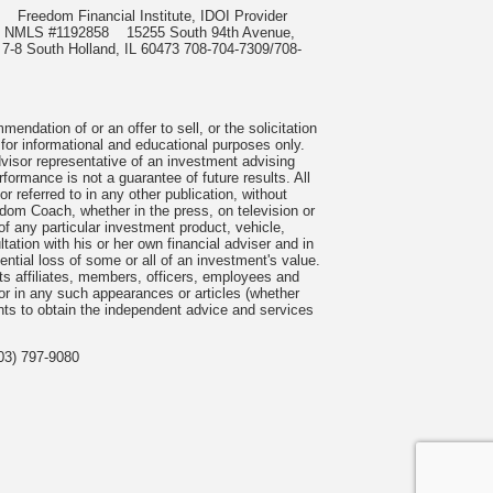
985
Freedom Financial Institute, IDOI Provider
rect, NMLS #1192858
15255 South 94th Avenue,
 7-8 South Holland, IL 60473 708-704-7309/708-
ndation of or an offer to sell, or the solicitation
 for informational and educational purposes only.
visor representative of an investment advising
formance is not a guarantee of future results. All
 referred to in any other publication, without
om Coach, whether in the press, on television or
f any particular investment product, vehicle,
ation with his or her own financial adviser and in
tential loss of some or all of an investment's value.
s affiliates, members, officers, employees and
n or in any such appearances or articles (whether
nts to obtain the independent advice and services
03) 797-9080