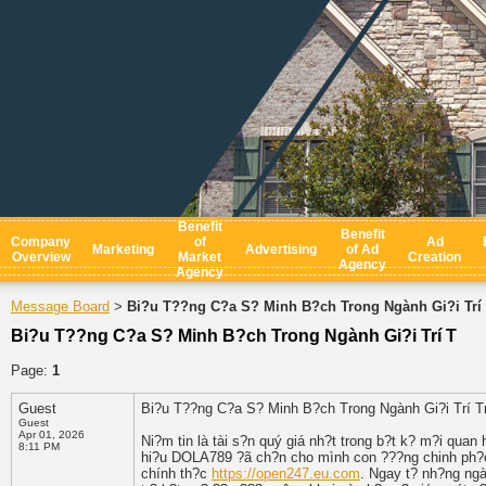
Benefit
Benefit
Company
of
Ad
Marketing
Advertising
of Ad
Overview
Market
Creation
Agency
Agency
Message Board
Bi?u T??ng C?a S? Minh B?ch Trong Ngành Gi?i Trí
>
Bi?u T??ng C?a S? Minh B?ch Trong Ngành Gi?i Trí T
Page:
1
Guest
Bi?u T??ng C?a S? Minh B?ch Trong Ngành Gi?i Trí T
Guest
Apr 01, 2026
Ni?m tin là tài s?n quý giá nh?t trong b?t k? m?i quan 
8:11 PM
hi?u DOLA789 ?ã ch?n cho mình con ???ng chinh ph?c 
chính th?c
https://open247.eu.com
. Ngay t? nh?ng ngà