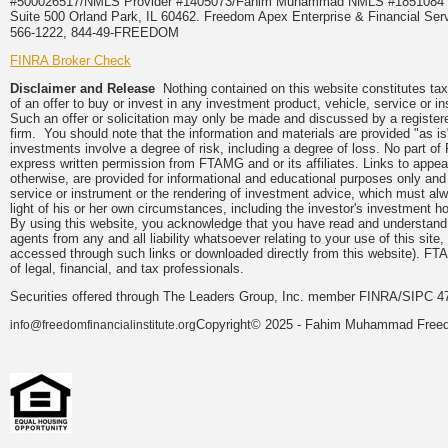
#500026517/NMLS Provider #1405073/Fahim Muhammad NMLS #18510
Suite 500 Orland Park, IL 60462. Freedom Apex Enterprise & Financial Serv
566-1222, 844-49-FREEDOM
FINRA Broker Check
Disclaimer and Release
Nothing contained on this website constitutes tax, 
of an offer to buy or invest in any investment product, vehicle, service or 
Such an offer or solicitation may only be made and discussed by a registere
firm. You should note that the information and materials are provided "as is
investments involve a degree of risk, including a degree of loss. No part of
express written permission from FTAMG and or its affiliates. Links to app
otherwise, are provided for informational and educational purposes only an
service or instrument or the rendering of investment advice, which must alwa
light of his or her own circumstances, including the investor's investment hor
By using this website, you acknowledge that you have read and understand 
agents from any and all liability whatsoever relating to your use of this sit
accessed through such links or downloaded directly from this website). FTA
of legal, financial, and tax professionals.
Securities offered through The Leaders Group, Inc. member FINRA/SIPC 47
Copyright© 2025 - Fahim Muhammad Freedom
info@freedomfinancialinstitute.org