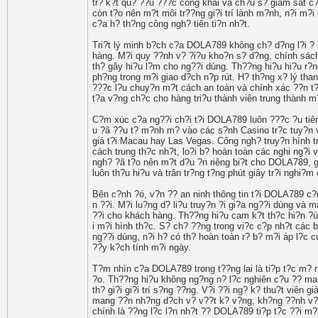
tr? k?t qu? ??u ???c công khai và ch?u s? giám sát c
còn t?o nên m?t môi tr??ng gi?i trí lành m?nh, n?i m?
c?a h? th?ng công ngh? tiên ti?n nh?t.
Tri?t lý minh b?ch c?a DOLA789 không ch? d?ng l?i ? k
hàng. M?i quy ??nh v? ?i?u kho?n s? d?ng, chính sách
th? gây hi?u l?m cho ng??i dùng. Th??ng hi?u hi?u r?n
ph?ng trong m?i giao d?ch n?p rút. H? th?ng x? lý tha
???c l?u chuy?n m?t cách an toàn và chính xác ??n t?n
t?a v?ng ch?c cho hàng tri?u thành viên trung thành m
C?m xúc c?a ng??i ch?i t?i DOLA789 luôn ???c ?u tiên
u ?ã ??u t? m?nh m? vào các s?nh Casino tr?c tuy?n v
giá t?i Macau hay Las Vegas. Công ngh? truy?n hình tr
cách trung th?c nh?t, lo?i b? hoàn toàn các nghi ng?i
ngh? ?ã t?o nên m?t d?u ?n riêng bi?t cho DOLA789, g
luôn th?u hi?u và trân tr?ng t?ng phút giây tr?i nghi?
Bên c?nh ?ó, v?n ?? an ninh thông tin t?i DOLA789 c?n
n ??i. M?i lu?ng d? li?u truy?n ?i gi?a ng??i dùng v
??i cho khách hàng. Th??ng hi?u cam k?t th?c hi?n ?ú
i m?i hình th?c. S? ch? ??ng trong vi?c c?p nh?t các
ng??i dùng, n?i h? có th? hoàn toàn r? b? m?i áp l?c 
??y k?ch tính m?i ngày.
T?m nhìn c?a DOLA789 trong t??ng lai là ti?p t?c m? r
?o. Th??ng hi?u không ng?ng n? l?c nghiên c?u ?? man
th? gi?i gi?i trí s?ng ??ng. V?i ??i ng? k? thu?t viên
mang ??n nh?ng d?ch v? v??t k? v?ng, kh?ng ??nh v? th
chính là ??ng l?c l?n nh?t ?? DOLA789 ti?p t?c ??i m?i