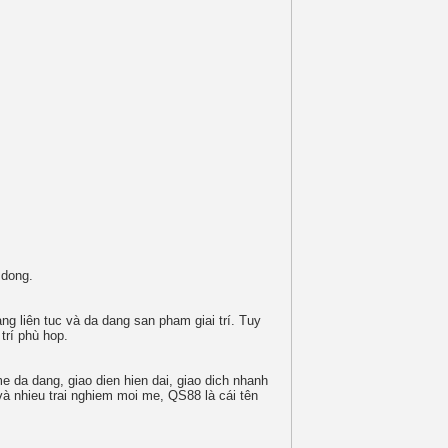
 dong.
ng liên tuc và da dang san pham giai trí. Tuy
trí phù hop.
e da dang, giao dien hien dai, giao dich nhanh
và nhieu trai nghiem moi me, QS88 là cái tên