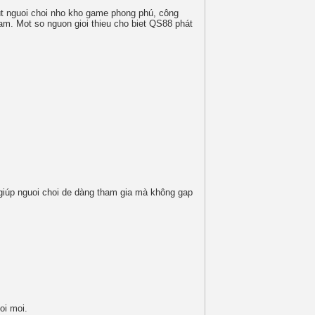
hút nguoi choi nho kho game phong phú, công
am. Mot so nguon gioi thieu cho biet QS88 phát
y giúp nguoi choi de dàng tham gia mà không gap
oi moi.