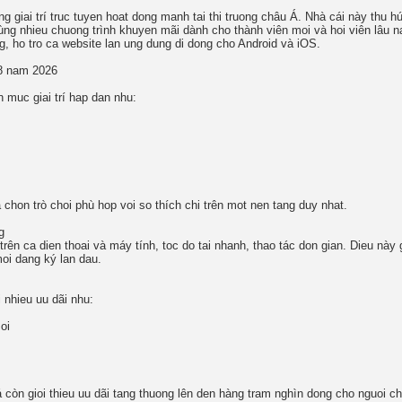
g giai trí truc tuyen hoat dong manh tai thi truong châu Á. Nhà cái này thu 
ng nhieu chuong trình khuyen mãi dành cho thành viên moi và hoi viên lâu n
g, ho tro ca website lan ung dung di dong cho Android và iOS.
8 nam 2026
muc giai trí hap dan nhu:
 chon trò choi phù hop voi so thích chi trên mot nen tang duy nhat.
g
 trên ca dien thoai và máy tính, toc do tai nhanh, thao tác don gian. Dieu nà
oi dang ký lan dau.
 nhieu uu dãi nhu:
oi
 còn gioi thieu uu dãi tang thuong lên den hàng tram nghìn dong cho nguoi ch