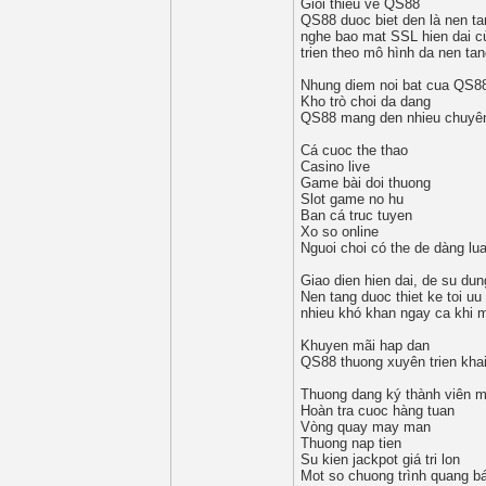
Gioi thieu ve QS88
QS88 duoc biet den là nen tan
nghe bao mat SSL hien dai cù
trien theo mô hình da nen tan
Nhung diem noi bat cua QS8
Kho trò choi da dang
QS88 mang den nhieu chuyên 
Cá cuoc the thao
Casino live
Game bài doi thuong
Slot game no hu
Ban cá truc tuyen
Xo so online
Nguoi choi có the de dàng lua
Giao dien hien dai, de su dun
Nen tang duoc thiet ke toi uu
nhieu khó khan ngay ca khi m
Khuyen mãi hap dan
QS88 thuong xuyên trien khai
Thuong dang ký thành viên m
Hoàn tra cuoc hàng tuan
Vòng quay may man
Thuong nap tien
Su kien jackpot giá tri lon
Mot so chuong trình quang bá