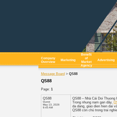
Benefit
Company
of
Marketing
Advertising
Overview
Market
Agency
Message Board
QS88
>
QS88
Page:
1
QS88
QS88 – Nhà Cái Doi Thuong 
Guest
Trong nhung nam gan dây,
Q
May 13, 2026
da dang, giao dien hien dai 
9:45 AM
QS88 còn chú trong trai nghi